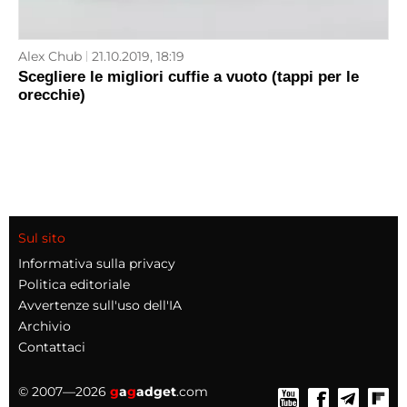
Alex Chub
21.10.2019, 18:19
Scegliere le migliori cuffie a vuoto (tappi per le
orecchie)
Sul sito
Informativa sulla privacy
Politica editoriale
Avvertenze sull'uso dell'IA
Archivio
Contattaci
© 2007—2026
g
a
g
adget
.com