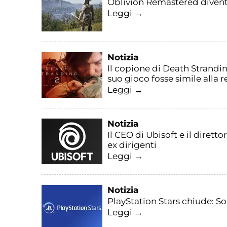
Oblivion Remastered diventa 
Leggi →
Notizia
Il copione di Death Strandin
suo gioco fosse simile alla r
Leggi →
Notizia
Il CEO di Ubisoft e il diret
ex dirigenti
Leggi →
Notizia
PlayStation Stars chiude: S
Leggi →