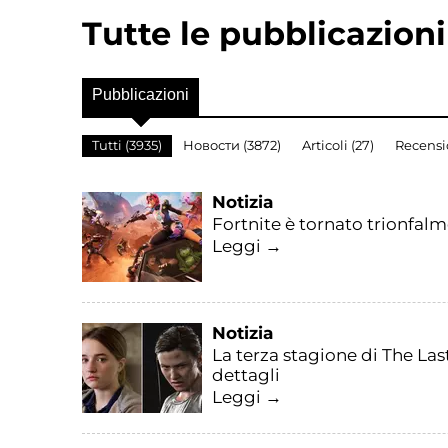
Tutte le pubblicazion
Pubblicazioni
Tutti (3935)
Новости (3872)
Articoli (27)
Recensio
Notizia
Fortnite è tornato trionfalme
Leggi →
Notizia
La terza stagione di The Last
dettagli
Leggi →