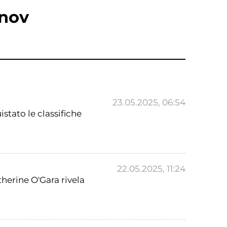
hnov
23.05.2025, 06:54
stato le classifiche
22.05.2025, 11:24
therine O'Gara rivela