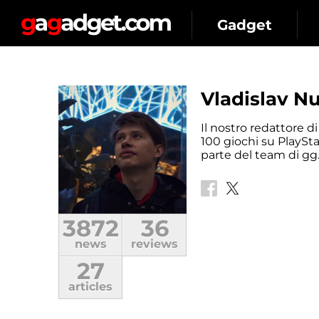
Gadget
Vladislav N
Il nostro redattore 
100 giochi su PlaySta
parte del team di gg.
3872
36
news
reviews
27
articles