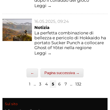
dopo il collaudo del gioco
Leggi →
16.05.2025, 09:24
Notizia
La perfetta combinazione di
bellezza e pericolo di Hokkaido ha
portato Sucker Punch a collocare
Ghost of Yōtei nella regione
Leggi →
←
Pagina successiva →
1
...
3
4
5
6
7
...
132
Sul sito