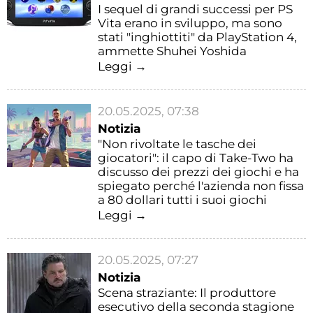
I sequel di grandi successi per PS
Vita erano in sviluppo, ma sono
stati "inghiottiti" da PlayStation 4,
ammette Shuhei Yoshida
Leggi →
20.05.2025, 07:38
Notizia
"Non rivoltate le tasche dei
giocatori": il capo di Take-Two ha
discusso dei prezzi dei giochi e ha
spiegato perché l'azienda non fissa
a 80 dollari tutti i suoi giochi
Leggi →
20.05.2025, 07:27
Notizia
Scena straziante: Il produttore
esecutivo della seconda stagione