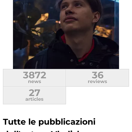
3872
36
news
reviews
27
articles
Tutte le pubblicazioni