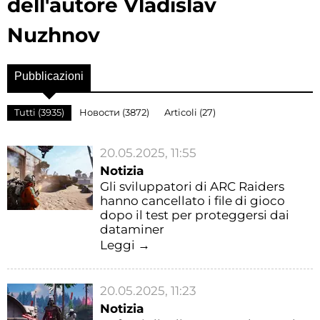
dell'autore Vladislav
Nuzhnov
Pubblicazioni
Tutti (3935)
Новости (3872)
Articoli (27)
20.05.2025, 11:55
Notizia
Gli sviluppatori di ARC Raiders
hanno cancellato i file di gioco
dopo il test per proteggersi dai
dataminer
Leggi →
20.05.2025, 11:23
Notizia