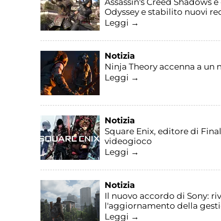
Assassin's Creed Shadows è di
Odyssey e stabilito nuovi r
Leggi →
Notizia
Ninja Theory accenna a un n
Leggi →
Notizia
Square Enix, editore di Fin
videogioco
Leggi →
Notizia
Il nuovo accordo di Sony: ri
l'aggiornamento della gest
Leggi →