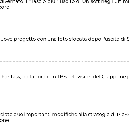
ventato il rilascio più riuscito di Ubisoft negli ultimi
ecord
uovo progetto con una foto sfocata dopo l'uscita di 
al Fantasy, collabora con TBS Television del Giappone
velate due importanti modifiche alla strategia di Pla
ione