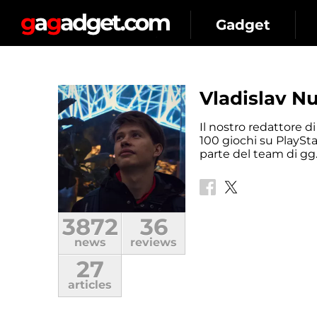
Gadget
Vladislav N
Il nostro redattore 
100 giochi su PlaySta
parte del team di gg.
3872
36
news
reviews
27
articles