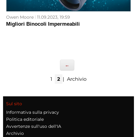
Owen Moore
11.09.2023, 19:59
Migliori Binocoli Impermeabili
←
1
2
|
Archivio
Sul sito
Informativa sulla privacy
Politica editoriale
Avvertenze sull'uso dell'IA
Archivio