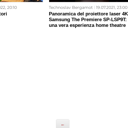
22, 20:10
Technoslav Bergamot
19.07.2021, 23:00
tori
Panoramica del proiettore laser 4K
Samsung The Premiere SP-LSP9T:
una vera esperienza home theatre
←