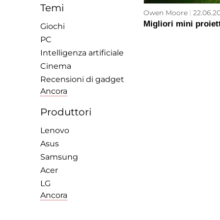
Temi
Owen Moore
22.06.20
Migliori mini proiet
Giochi
PC
Intelligenza artificiale
Cinema
Recensioni di gadget
Ancora
Produttori
Lenovo
Asus
Samsung
Acer
LG
Ancora