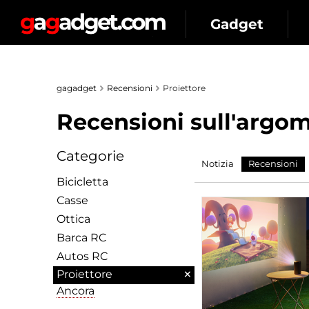
Gadget
gagadget
Recensioni
Proiettore
Recensioni sull'argome
Categorie
Notizia
Recensioni
Bicicletta
Сasse
Ottica
Barca RC
Autos RC
×
Proiettore
Ancora