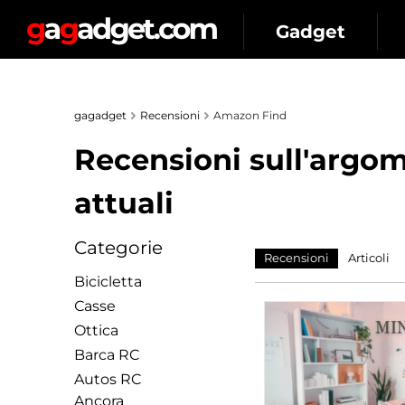
Gadget
gagadget
Recensioni
Amazon Find
Recensioni sull'argom
attuali
Categorie
Recensioni
Articoli
Bicicletta
Сasse
Ottica
Barca RC
Autos RC
Ancora