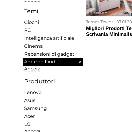
Temi
James Taylor
07.01.20
Giochi
Migliori Prodotti T
PC
Scrivania Minimalis
Intelligenza artificiale
Cinema
Recensioni di gadget
×
Amazon Find
Ancora
Produttori
Lenovo
Asus
Samsung
Acer
LG
Ancora