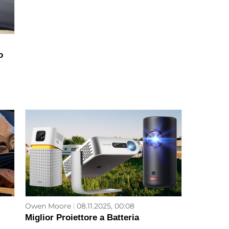
o
Owen Moore
08.11.2025, 00:08
Miglior Proiettore a Batteria