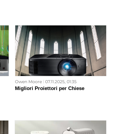
Owen Moore
07.11.2025, 01:35
Migliori Proiettori per Chiese