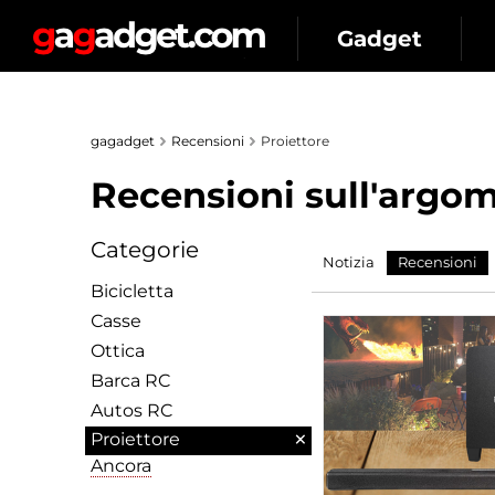
Gadget
gagadget
Recensioni
Proiettore
Recensioni sull'argome
Categorie
Notizia
Recensioni
Bicicletta
Сasse
Ottica
Barca RC
Autos RC
×
Proiettore
Ancora