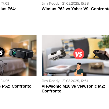
 17:03
Jim Reddy
21.05.2025, 15:38
ius P64:
Wimius P62 vs Yaber V9: Confront
, 14:03
Jim Reddy
21.05.2025, 12:31
 P62: Confronto
Viewsonic M10 vs Viewsonic M2:
Confronto