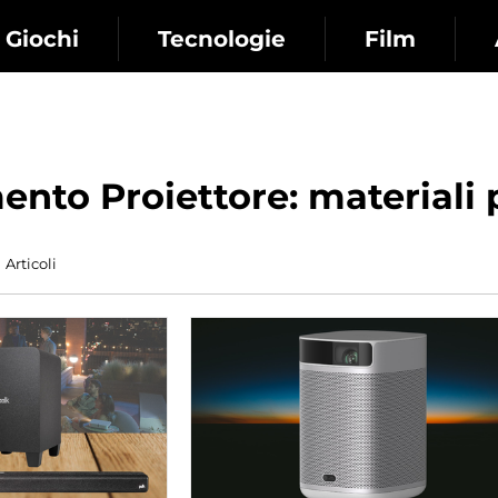
Giochi
Tecnologie
Film
nto Proiettore: materiali p
Articoli