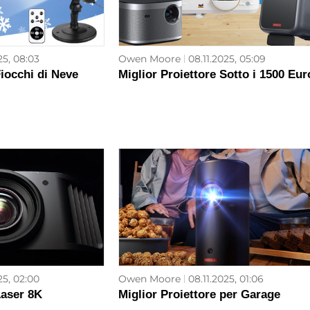
25, 08:03
Owen Moore
08.11.2025, 05:09
Fiocchi di Neve
Miglior Proiettore Sotto i 1500 Eur
25, 02:00
Owen Moore
08.11.2025, 01:06
Laser 8K
Miglior Proiettore per Garage