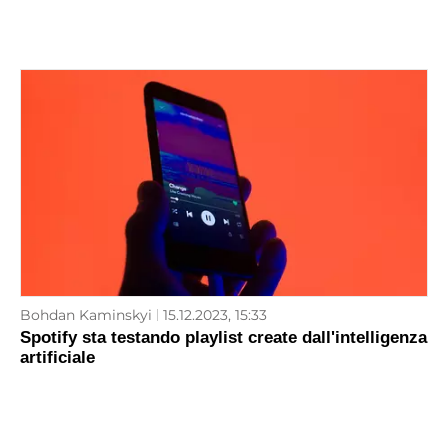
Bohdan Kaminskyi
15.12.2023, 15:33
Spotify sta testando playlist create dall'intelligenza
artificiale