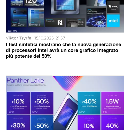
Viktor Tsyrfa
15.10.2025, 21:57
I test sintetici mostrano che la nuova generazione
di processori Intel avrà un core grafico integrato
più potente del 50%