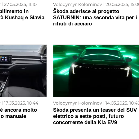
v
27.03.2025, 11:10
Volodymyr Kolominov
20.03.2025, 15:0
bilimento in
Škoda aderisce al progetto
à Kushaq e Slavia
SATURNIN: una seconda vita per i
rifiuti di acciaio
v
17.03.2025, 10:44
Volodymyr Kolominov
14.03.2025, 10:4
 è ancora molto
Skoda presenta un teaser del SUV
bio manuale
elettrico a sette posti, futuro
concorrente della Kia EV9