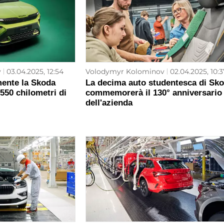
v
03.04.2025, 12:54
Volodymyr Kolominov
02.04.2025, 10:3
mente la Skoda
La decima auto studentesca di Sk
550 chilometri di
commemorerà il 130° anniversario
dell'azienda