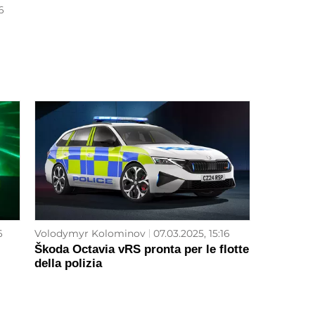
6
6
Volodymyr Kolominov
07.03.2025, 15:16
Škoda Octavia vRS pronta per le flotte
della polizia