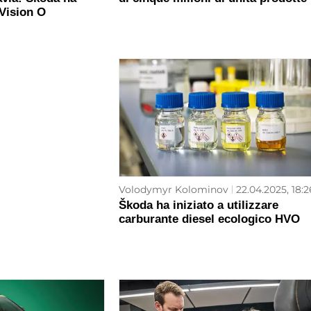
 Vision O
Volodymyr Kolominov
22.04.2025, 18:2
Škoda ha iniziato a utilizzare
carburante diesel ecologico HVO