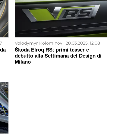
7
Volodymyr Kolominov
28.03.2025, 12:08
oda
Škoda Elroq RS: primi teaser e
debutto alla Settimana del Design di
Milano