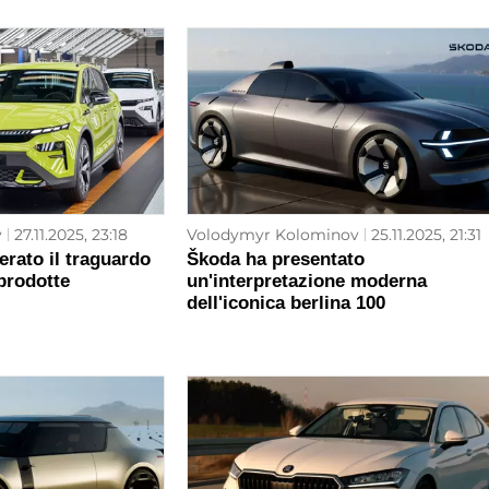
v
27.11.2025, 23:18
Volodymyr Kolominov
25.11.2025, 21:31
rato il traguardo
Škoda ha presentato
 prodotte
un'interpretazione moderna
dell'iconica berlina 100