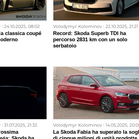
v
24.10.2025, 08:02
Volodymyr Kolominov
22.10.2025, 21:21
la classica coupé
Record: Skoda Superb TDI ha
moderno
percorso 2831 km con un solo
serbatoio
v
31.07.2025, 21:32
Volodymyr Kolominov
14.05.2025, 20:0
rossima
La Skoda Fabia ha superato la sogl
avia: Skoda ha
di cinque milioni di unità prodotte