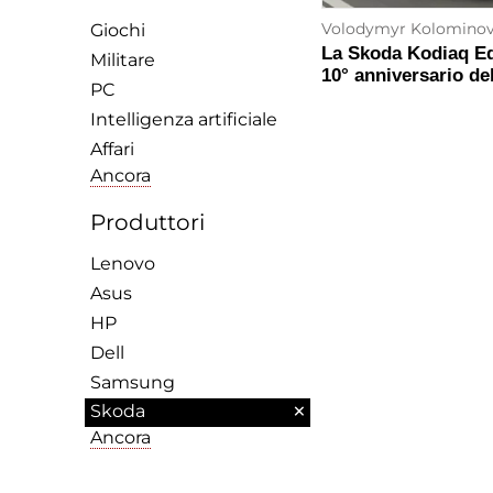
Volodymyr Kolomino
Giochi
La Skoda Kodiaq Edi
Militare
10° anniversario de
PC
Intelligenza artificiale
Affari
Ancora
Produttori
Lenovo
Asus
HP
Dell
Samsung
×
Skoda
Ancora