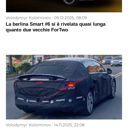
Volodymyr Kolominov
09.12.2025, 08:09
La berlina Smart #6 si è rivelata quasi lunga
quanto due vecchie ForTwo
Volodymyr Kolominov
14.11.2025, 22:08