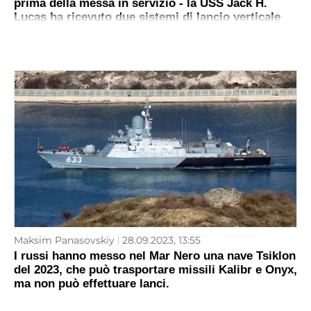
prima della messa in servizio - la USS Jack H.
Lucas ha ricevuto due sistemi di lancio verticale
per missili da crociera Tomahawk
Maksim Panasovskiy
28.09.2023, 13:55
I russi hanno messo nel Mar Nero una nave Tsiklon
del 2023, che può trasportare missili Kalibr e Onyx,
ma non può effettuare lanci.