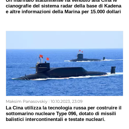
Un marinaio statunitense ha venduto alla Cina le
cianografie del sistema radar della base di Kadena
e altre informazioni della Marina per 15.000 dollari
Maksim Panasovskiy
10.10.2023, 23:09
La Cina utilizza la tecnologia russa per costruire il
sottomarino nucleare Type 096, dotato di missili
balistici intercontinentali e testate nucleari.