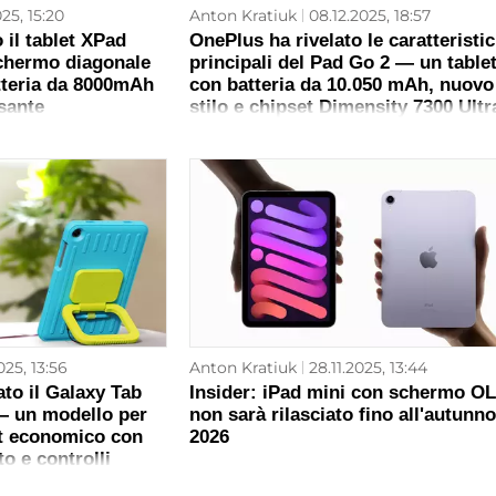
025, 15:20
Anton Kratiuk
08.12.2025, 18:57
o il tablet XPad
OnePlus ha rivelato le caratteristi
chermo diagonale
principali del Pad Go 2 — un table
atteria da 8000mAh
con batteria da 10.050 mAh, nuovo
sante
stilo e chipset Dimensity 7300 Ultr
025, 13:56
Anton Kratiuk
28.11.2025, 13:44
to il Galaxy Tab
Insider: iPad mini con schermo O
— un modello per
non sarà rilasciato fino all'autunno
et economico con
2026
o e controlli