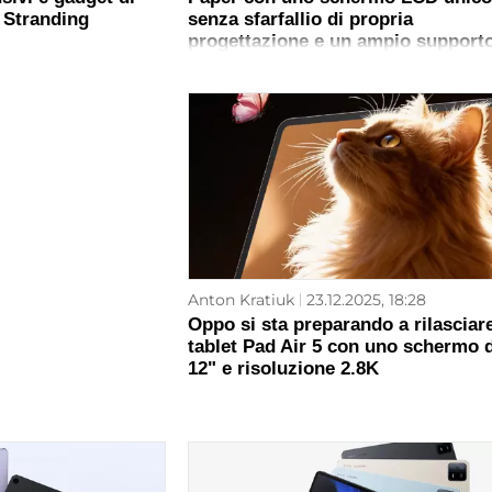
h Stranding
senza sfarfallio di propria
progettazione e un ampio support
per lo stilo
Anton Kratiuk
23.12.2025, 18:28
Oppo si sta preparando a rilasciare
tablet Pad Air 5 con uno schermo 
12" e risoluzione 2.8K