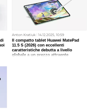
Anton Kratiuk
14.12.2025, 10:59
di
Il compatto tablet Huawei MatePad
uoi
11.5 S (2026) con eccellenti
caratteristiche debutta a livello
globale a un prezzo attraente