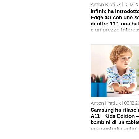
Anton Kratiuk
10.12.2
Infinix ha introdott
Edge 4G con uno s
di oltre 13", una b
e un prezzo interes
Anton Kratiuk
03.12.2
Samsung ha rilascia
A11+ Kids Edition 
bambini di un tabl
una custodia antiurt
parentali avanzati