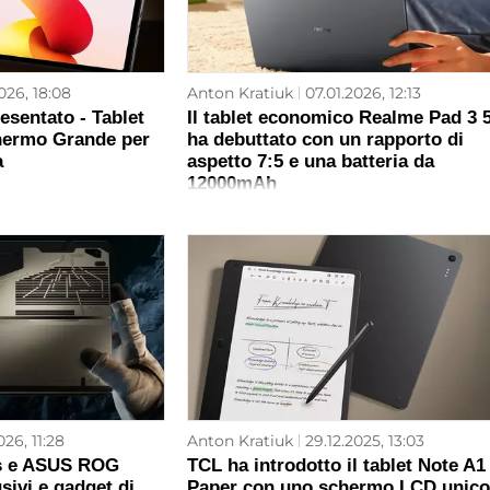
026, 18:08
Anton Kratiuk
07.01.2026, 12:13
esentato - Tablet
Il tablet economico Realme Pad 3 
ermo Grande per
ha debuttato con un rapporto di
a
aspetto 7:5 e una batteria da
12000mAh
026, 11:28
Anton Kratiuk
29.12.2025, 13:03
s e ASUS ROG
TCL ha introdotto il tablet Note A1
sivi e gadget di
Paper con uno schermo LCD unico