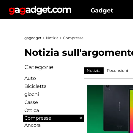
Gadget
gagadget
Notizia
Сompresse
Notizia sull'argoment
Categorie
Notizia
Recensioni
Auto
Bicicletta
giochi
Сasse
Ottica
×
Сompresse
Ancora