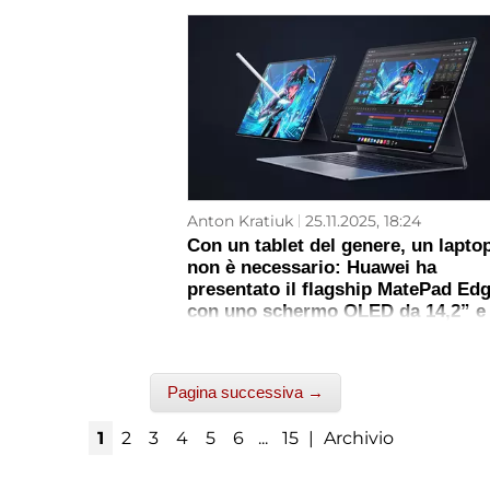
Anton Kratiuk
25.11.2025, 18:24
Con un tablet del genere, un lapto
non è necessario: Huawei ha
presentato il flagship MatePad Ed
con uno schermo OLED da 14,2” e
una batteria da 12.900 mAh
Pagina successiva →
1
2
3
4
5
6
...
15
|
Archivio