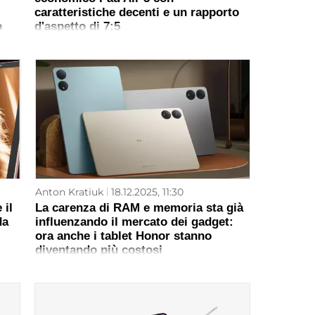
caratteristiche decenti e un rapporto
o
d'aspetto di 7:5
Anton Kratiuk
18.12.2025, 11:30
 il
La carenza di RAM e memoria sta già
da
influenzando il mercato dei gadget:
ora anche i tablet Honor stanno
diventando più costosi