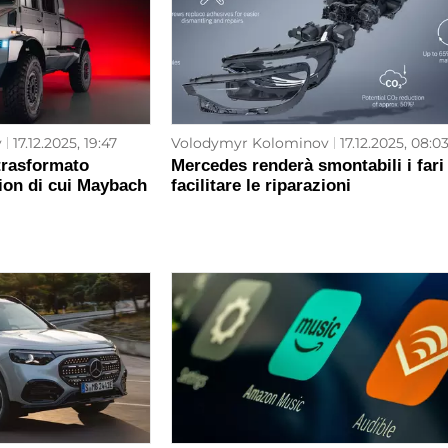
v
17.12.2025, 19:47
Volodymyr Kolominov
17.12.2025, 08:0
trasformato
Mercedes renderà smontabili i fari
ion di cui Maybach
facilitare le riparazioni