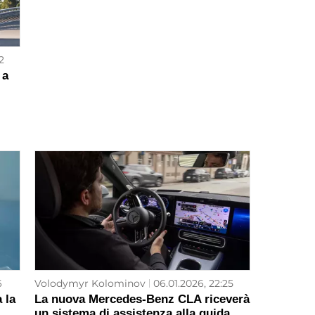
2
 a
6
Volodymyr Kolominov
06.01.2026, 22:25
 la
La nuova Mercedes-Benz CLA riceverà
un sistema di assistenza alla guida