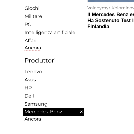
Volodymyr Kolomino
Giochi
Il Mercedes-Benz eA
Militare
Ha Sostenuto Test I
PC
Finlandia
Intelligenza artificiale
Affari
Ancora
Produttori
Lenovo
Asus
HP
Dell
Samsung
×
Mercedes-Benz
Ancora