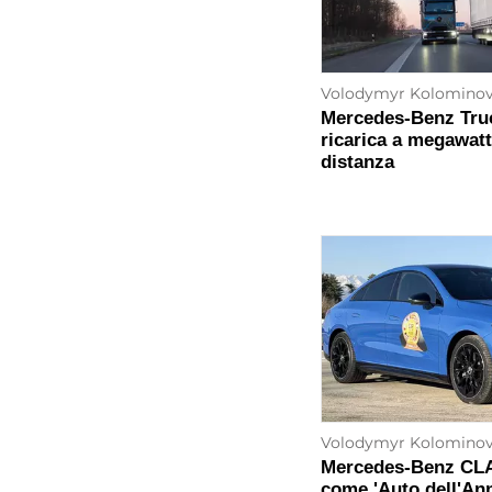
Volodymyr Kolomino
Mercedes-Benz Truc
ricarica a megawatt
distanza
Volodymyr Kolomino
Mercedes-Benz CLA
come 'Auto dell'An