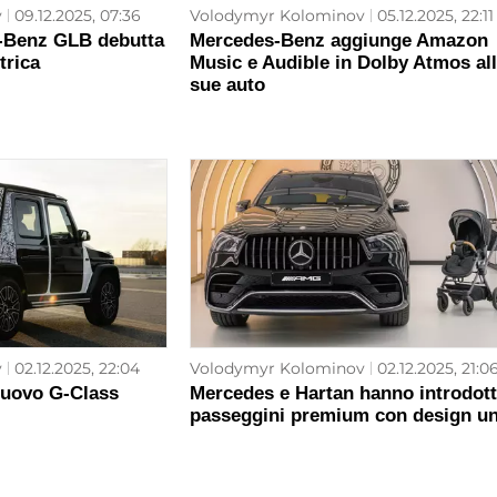
v
09.12.2025, 07:36
Volodymyr Kolominov
05.12.2025, 22:11
-Benz GLB debutta
Mercedes-Benz aggiunge Amazon
trica
Music e Audible in Dolby Atmos al
sue auto
v
02.12.2025, 22:04
Volodymyr Kolominov
02.12.2025, 21:0
Nuovo G-Class
Mercedes e Hartan hanno introdot
passeggini premium con design un