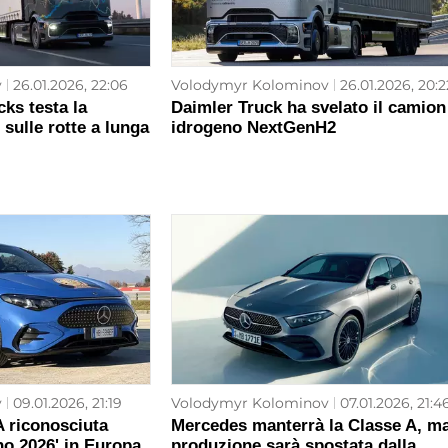
v
26.01.2026, 22:06
Volodymyr Kolominov
26.01.2026, 20:2
ks testa la
Daimler Truck ha svelato il camion
 sulle rotte a lunga
idrogeno NextGenH2
v
09.01.2026, 21:19
Volodymyr Kolominov
07.01.2026, 21:4
 riconosciuta
Mercedes manterrà la Classe A, ma
no 2026' in Europa
produzione sarà spostata dalla