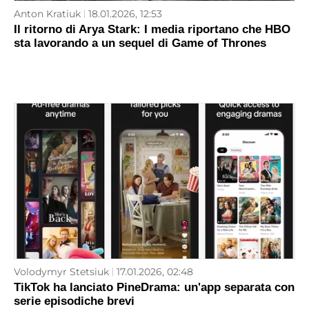
Anton Kratiuk
18.01.2026, 12:53
Il ritorno di Arya Stark: I media riportano che HBO
sta lavorando a un sequel di Game of Thrones
Volodymyr Stetsiuk
17.01.2026, 02:48
TikTok ha lanciato PineDrama: un'app separata con
serie episodiche brevi