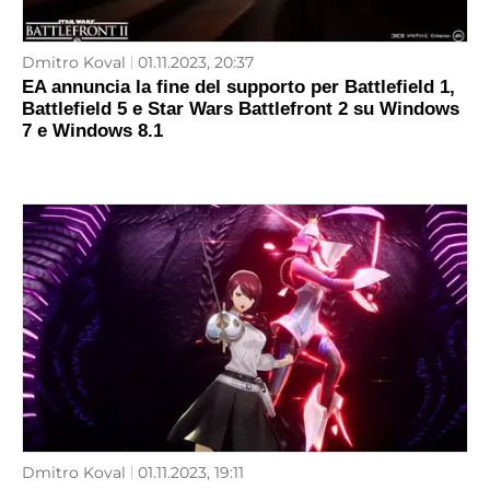
Dmitro Koval
01.11.2023, 20:37
EA annuncia la fine del supporto per Battlefield 1,
Battlefield 5 e Star Wars Battlefront 2 su Windows
7 e Windows 8.1
Dmitro Koval
01.11.2023, 19:11