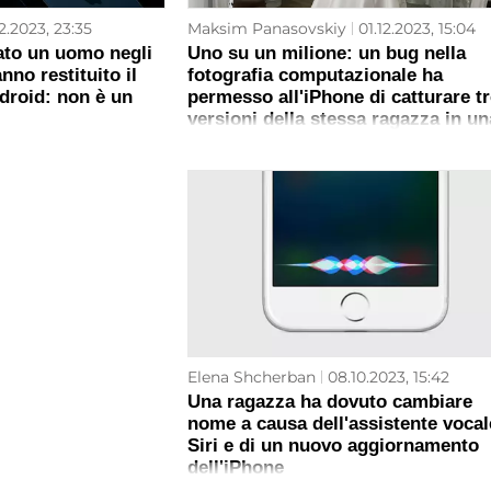
2.2023, 23:35
Maksim Panasovskiy
01.12.2023, 15:04
ato un uomo negli
Uno su un milione: un bug nella
nno restituito il
fotografia computazionale ha
roid: non è un
permesso all'iPhone di catturare tr
versioni della stessa ragazza in un
sola foto
Elena Shcherban
08.10.2023, 15:42
Una ragazza ha dovuto cambiare
nome a causa dell'assistente vocal
Siri e di un nuovo aggiornamento
dell'iPhone