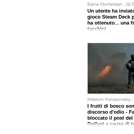
Elena Shcherban
26.1
Un utente ha inviat
gioco Steam Deck pe
ha ottenuto... una f
tacchini
Maksim Panasovskiy
I frutti di bosco so
discorso d'odio - 
bloccato il post del
Delfast a causa di t
in onore della libe