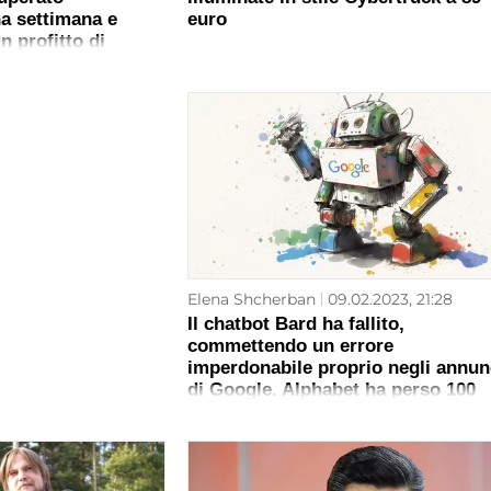
na settimana e
euro
n profitto di
a fine dell'anno.
Elena Shcherban
09.02.2023, 21:28
Il chatbot Bard ha fallito,
commettendo un errore
imperdonabile proprio negli annun
di Google. Alphabet ha perso 100
miliardi di dollari di valore di mer
in seguito a questa vicenda.