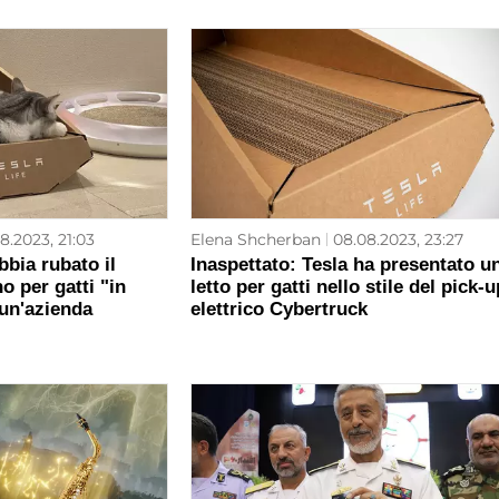
8.2023, 21:03
Elena Shcherban
08.08.2023, 23:27
bia rubato il
Inaspettato: Tesla ha presentato u
no per gatti "in
letto per gatti nello stile del pick-u
 un'azienda
elettrico Cybertruck