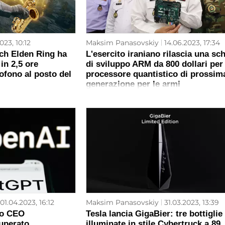
023, 10:12
Maksim Panasovskiy
14.06.2023, 17:34
tch Elden Ring ha
L'esercito iraniano rilascia una sc
in 2,5 ore
di sviluppo ARM da 800 dollari per 
ofono al posto del
processore quantistico di prossim
generazione per le armi
01.04.2023, 16:12
Maksim Panasovskiy
31.03.2023, 13:39
to CEO
Tesla lancia GigaBier: tre bottiglie
cuperato
illuminate in stile Cybertruck a 89