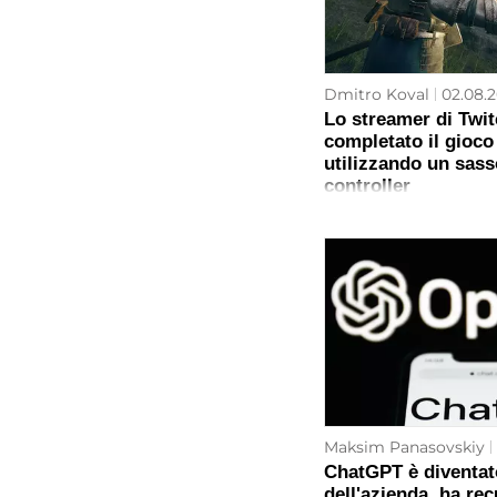
Dmitro Koval
02.08.2
Lo streamer di Twi
completato il gioco 
utilizzando un sass
controller
Maksim Panasovskiy
ChatGPT è diventa
dell'azienda, ha re