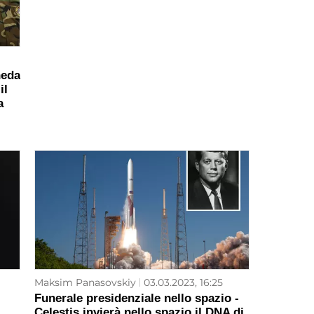
heda
il
a
Maksim Panasovskiy
03.03.2023, 16:25
Funerale presidenziale nello spazio -
Celestis invierà nello spazio il DNA di