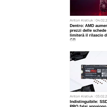
Anton Kratiuk
04.02.2
Dentro: AMD aumen
prezzi delle schede
limiterà il rilascio 
GB
Anton Kratiuk
03.02.2
Indistinguibile: S
PRO falsi appaiono