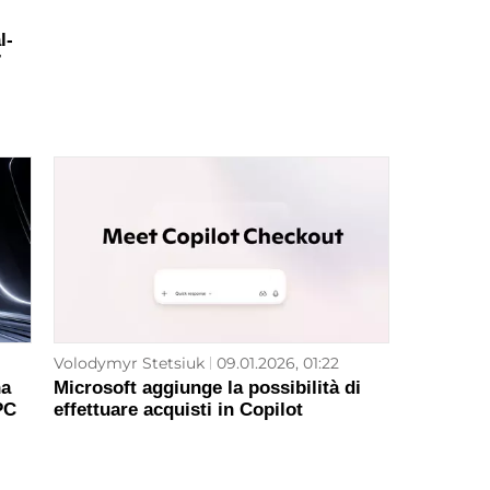
l-
7
Volodymyr Stetsiuk
09.01.2026, 01:22
ha
Microsoft aggiunge la possibilità di
PC
effettuare acquisti in Copilot