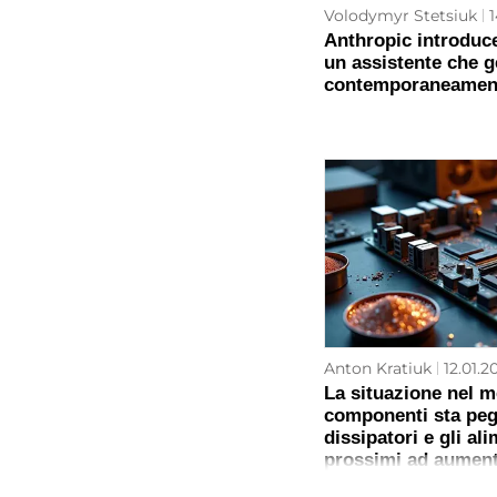
Volodymyr Stetsiuk
1
Anthropic introduc
un assistente che g
contemporaneamen
Anton Kratiuk
12.01.2
La situazione nel m
componenti sta peg
dissipatori e gli al
prossimi ad aument