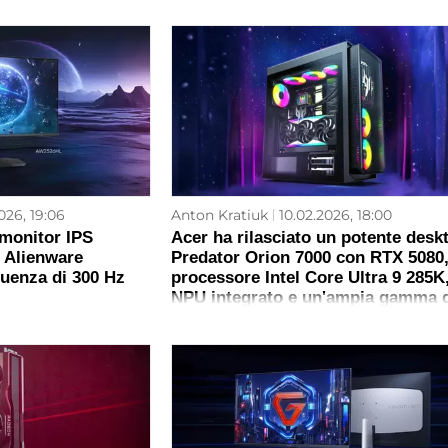
026, 19:06
Anton Kratiuk
10.02.2026, 18:00
l monitor IPS
Acer ha rilasciato un potente desk
 Alienware
Predator Orion 7000 con RTX 5080
uenza di 300 Hz
processore Intel Core Ultra 9 285K
NPU integrato e un'ampia gamma d
porte