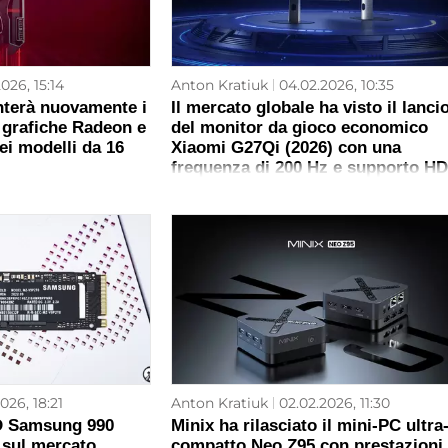
026, 15:14
Anton Kratiuk
04.02.2026, 10:35
terà nuovamente i
Il mercato globale ha visto il lanci
 grafiche Radeon e
del monitor da gioco economico
dei modelli da 16
Xiaomi G27Qi (2026) con una
frequenza di 200 Hz e supporto H
400
026, 18:21
Anton Kratiuk
02.02.2026, 11:30
SD Samsung 990
Minix ha rilasciato il mini-PC ultra
 sul mercato
compatto Neo Z95 con prestazioni