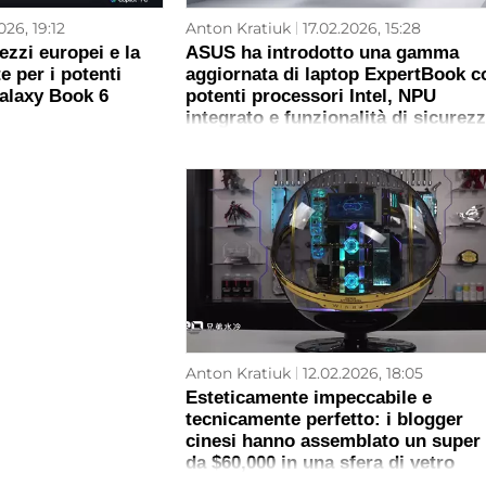
026, 19:12
Anton Kratiuk
17.02.2026, 15:28
ezzi europei e la
ASUS ha introdotto una gamma
te per i potenti
aggiornata di laptop ExpertBook c
Galaxy Book 6
potenti processori Intel, NPU
integrato e funzionalità di sicurez
migliorate
Anton Kratiuk
12.02.2026, 18:05
Esteticamente impeccabile e
tecnicamente perfetto: i blogger
cinesi hanno assemblato un super
da $60,000 in una sfera di vetro