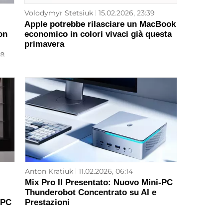
Volodymyr Stetsiuk
15.02.2026, 23:39
Apple potrebbe rilasciare un MacBook
on
economico in colori vivaci già questa
primavera
za
Anton Kratiuk
11.02.2026, 06:14
Mix Pro II Presentato: Nuovo Mini-PC
Thunderobot Concentrato su AI e
 PC
Prestazioni