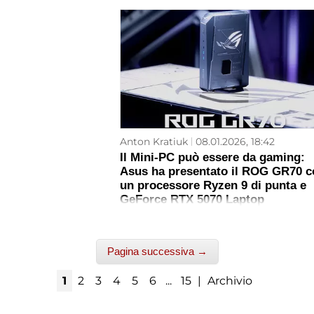
Anton Kratiuk
08.01.2026, 18:42
Il Mini-PC può essere da gaming:
Asus ha presentato il ROG GR70 c
un processore Ryzen 9 di punta e
GeForce RTX 5070 Laptop
Pagina successiva →
1
2
3
4
5
6
...
15
|
Archivio