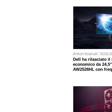
Anton Kratiuk
10.02.2
Dell ha rilasciato i
economico da 24,5"
AW2526HL con freq