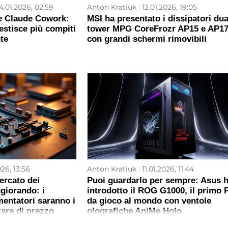
4.01.2026, 02:59
Anton Kratiuk
12.01.2026, 19:05
e Claude Cowork:
MSI ha presentato i dissipatori dua
estisce più compiti
tower MPG CoreFrozr AP15 e AP1
te
con grandi schermi rimovibili
026, 13:56
Anton Kratiuk
11.01.2026, 11:44
ercato dei
Puoi guardarlo per sempre: Asus 
giorando: i
introdotto il ROG G1000, il primo 
imentatori saranno i
da gioco al mondo con ventole
are di prezzo
olografiche AniMe Holo