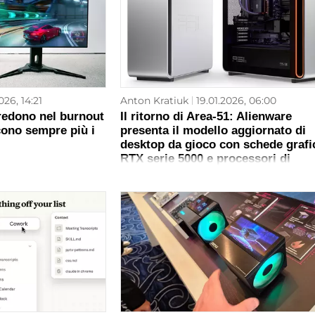
026, 14:21
Anton Kratiuk
19.01.2026, 06:00
credono nel burnout
Il ritorno di Area‑51: Alienware
scono sempre più i
presenta il modello aggiornato di
desktop da gioco con schede grafi
RTX serie 5000 e processori di
generazione Ryzen 9000