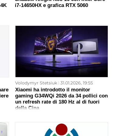
 4K
i7‑14650HX e grafica RTX 5060
Volodymyr Stetsiuk
31.01.2026, 19:55
nare
Xiaomi ha introdotto il monitor
iere
gaming G34WQi 2026 da 34 pollici con
un refresh rate di 180 Hz al di fuori
della Cina