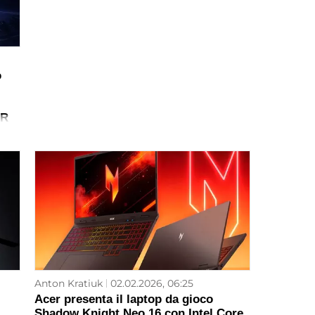
o
DR
Anton Kratiuk
02.02.2026, 06:25
-
Acer presenta il laptop da gioco
Shadow Knight Neo 16 con Intel Core