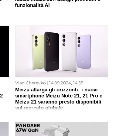
funzionalità AI
Vlad Cherevko
14.09.2024, 14:58
Meizu allarga gli orizzonti: i nuovi
 2
smartphone Meizu Note 21, 21 Pro e
Meizu 21 saranno presto disponibili
sul mercato globale