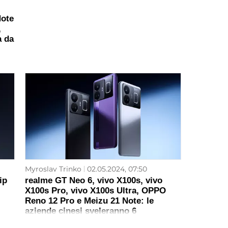
Note
,
a da
Myroslav Trinko
02.05.2024, 07:50
ip
realme GT Neo 6, vivo X100s, vivo
X100s Pro, vivo X100s Ultra, OPPO
Reno 12 Pro e Meizu 21 Note: le
aziende cinesi sveleranno 6
smartphone di punta questo mese