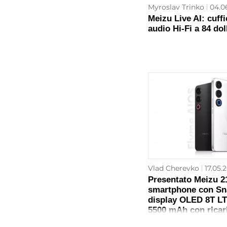
Myroslav Trinko
04.0
Meizu Live AI: cuf
audio Hi-Fi a 84 dol
Vlad Cherevko
17.05.
Presentato Meizu 2
smartphone con Sn
display OLED 8T LT
5500 mAh con ricar