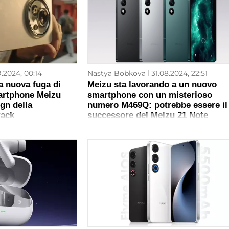
9.2024, 00:14
Nastya Bobkova
31.08.2024, 22:51
a nuova fuga di
Meizu sta lavorando a un nuovo
martphone Meizu
smartphone con un misterioso
ign della
numero M469Q: potrebbe essere il
rack
successore del Meizu 21 Note