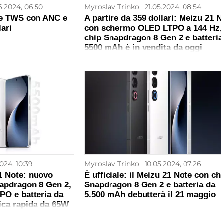
6.2024, 06:50
Myroslav Trinko
21.05.2024, 08:54
fie TWS con ANC e
A partire da 359 dollari: Meizu 21 
lari
con schermo OLED LTPO a 144 Hz
chip Snapdragon 8 Gen 2 e batteri
5500 mAh è in vendita da oggi
2024, 10:39
Myroslav Trinko
10.05.2024, 07:26
1 Note: nuovo
È ufficiale: il Meizu 21 Note con ch
apdragon 8 Gen 2,
Snapdragon 8 Gen 2 e batteria da
PO e batteria da
5.500 mAh debutterà il 21 maggio
ica rapida da 65W