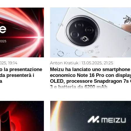
025, 19:14
Anton Kratiuk
13.05.2025, 21:25
o la presentazione
Meizu ha lanciato uno smartphone
da presenterà i
economico Note 16 Pro con displa
a
OLED, processore Snapdragon 7s
3 e batteria da 6200 mAh