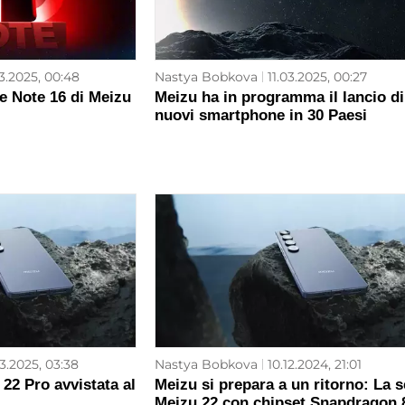
3.2025, 00:48
Nastya Bobkova
11.03.2025, 00:27
e Note 16 di Meizu
Meizu ha in programma il lancio di
nuovi smartphone in 30 Paesi
3.2025, 03:38
Nastya Bobkova
10.12.2024, 21:01
22 Pro avvistata al
Meizu si prepara a un ritorno: La s
Meizu 22 con chipset Snapdragon 