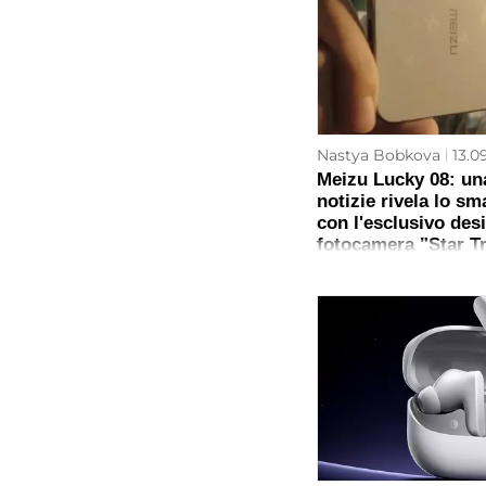
Nastya Bobkova
13.0
Meizu Lucky 08: un
notizie rivela lo s
con l'esclusivo des
fotocamera "Star T